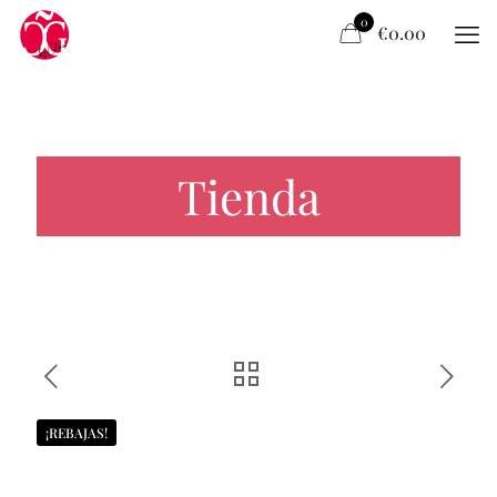
0
€0.00
Tienda
¡REBAJAS!