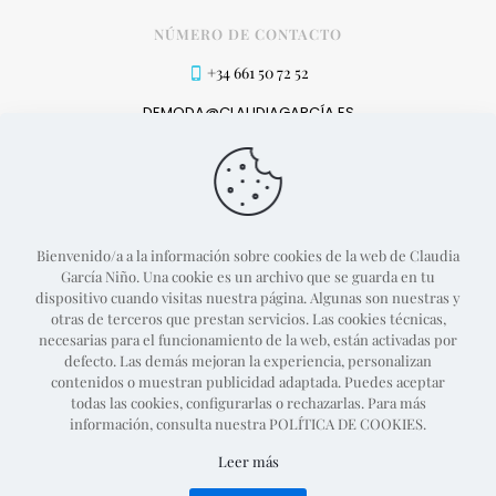
NÚMERO DE CONTACTO
+34 661 50 72 52
DEMODA@CLAUDIAGARCÍA.ES
MÉTODOS DE PAGO
Bienvenido/a a la información sobre cookies de la web de Claudia
García Niño. Una cookie es un archivo que se guarda en tu
dispositivo cuando visitas nuestra página. Algunas son nuestras y
otras de terceros que prestan servicios. Las cookies técnicas,
necesarias para el funcionamiento de la web, están activadas por
defecto. Las demás mejoran la experiencia, personalizan
contenidos o muestran publicidad adaptada. Puedes aceptar
todas las cookies, configurarlas o rechazarlas. Para más
información, consulta nuestra POLÍTICA DE COOKIES.
Proyecto web desarrollado por
Guille Campillo
Leer más
Política de devolución
Condiciones generales