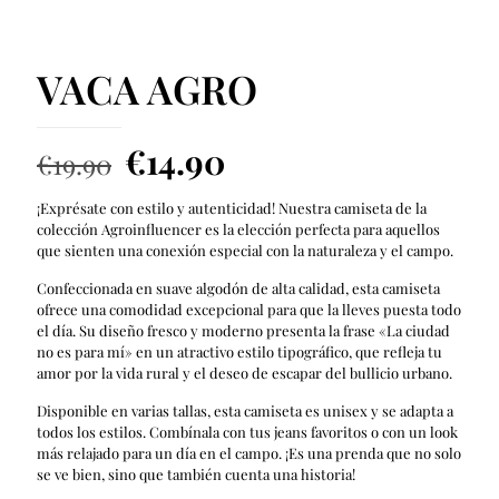
VACA AGRO
El
El
€
14.90
€
19.90
precio
precio
¡Exprésate con estilo y autenticidad! Nuestra camiseta de la
original
actual
colección Agroinfluencer es la elección perfecta para aquellos
era:
es:
que sienten una conexión especial con la naturaleza y el campo.
€19.90.
€14.90.
Confeccionada en suave algodón de alta calidad, esta camiseta
ofrece una comodidad excepcional para que la lleves puesta todo
el día. Su diseño fresco y moderno presenta la frase «La ciudad
no es para mí» en un atractivo estilo tipográfico, que refleja tu
amor por la vida rural y el deseo de escapar del bullicio urbano.
Disponible en varias tallas, esta camiseta es unisex y se adapta a
todos los estilos. Combínala con tus jeans favoritos o con un look
más relajado para un día en el campo. ¡Es una prenda que no solo
se ve bien, sino que también cuenta una historia!