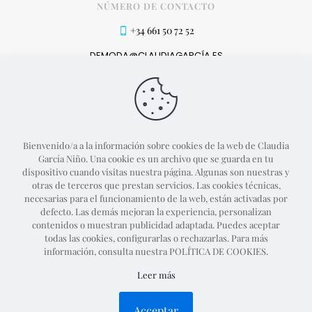
NÚMERO DE CONTACTO
+34 661 50 72 52
DEMODA@CLAUDIAGARCÍA.ES
MÉTODOS DE PAGO
Bienvenido/a a la información sobre cookies de la web de Claudia
García Niño. Una cookie es un archivo que se guarda en tu
dispositivo cuando visitas nuestra página. Algunas son nuestras y
otras de terceros que prestan servicios. Las cookies técnicas,
necesarias para el funcionamiento de la web, están activadas por
defecto. Las demás mejoran la experiencia, personalizan
contenidos o muestran publicidad adaptada. Puedes aceptar
todas las cookies, configurarlas o rechazarlas. Para más
información, consulta nuestra POLÍTICA DE COOKIES.
Proyecto web desarrollado por
Guille Campillo
Leer más
Política de devolución
Condiciones generales
Política de privacidad
Política de cookies
Acceptar