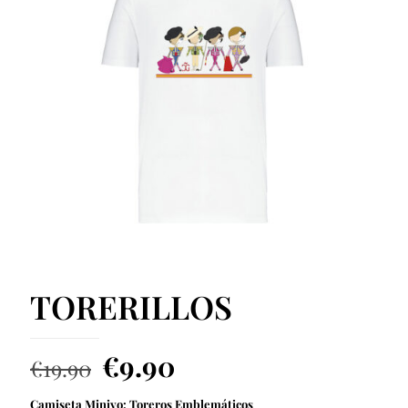
TORERILLOS
El
El
€
9.90
€
19.90
precio
precio
Camiseta Miniyo: Toreros Emblemáticos