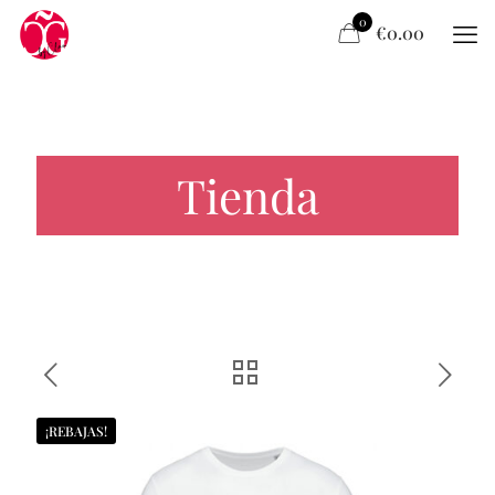
0
€0.00
Tienda
¡REBAJAS!