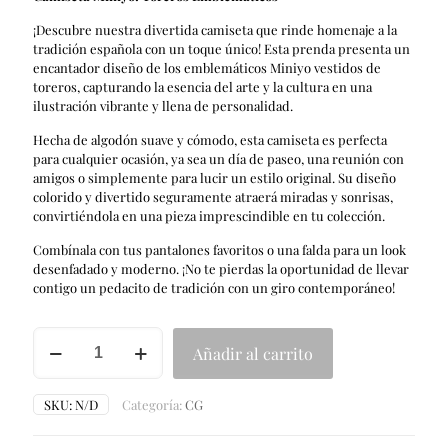
original
actual
¡Descubre nuestra divertida camiseta que rinde homenaje a la
era:
es:
tradición española con un toque único! Esta prenda presenta un
€19.90.
€9.90.
encantador diseño de los emblemáticos Miniyo vestidos de
toreros, capturando la esencia del arte y la cultura en una
ilustración vibrante y llena de personalidad.
Hecha de algodón suave y cómodo, esta camiseta es perfecta
para cualquier ocasión, ya sea un día de paseo, una reunión con
amigos o simplemente para lucir un estilo original. Su diseño
colorido y divertido seguramente atraerá miradas y sonrisas,
convirtiéndola en una pieza imprescindible en tu colección.
Combínala con tus pantalones favoritos o una falda para un look
desenfadado y moderno. ¡No te pierdas la oportunidad de llevar
contigo un pedacito de tradición con un giro contemporáneo!
TORERILLOS
Añadir al carrito
cantidad
SKU:
N/D
Categoría:
CG