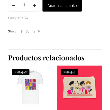
TABACO
Añadir al carrito
TEQUILA
&
RON
Categoría:
CG
cantidad
Share
Productos relacionados
¡REBAJAS!
¡REBAJAS!