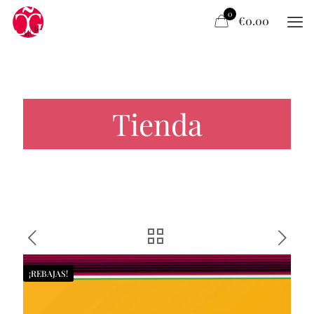
0
€0.00
Tienda
¡REBAJAS!