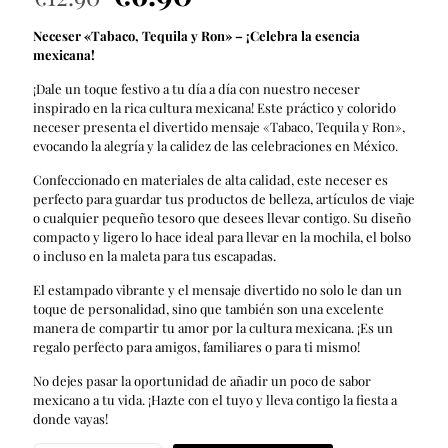
precio
precio
Neceser «Tabaco, Tequila y Ron» – ¡Celebra la esencia
original
actual
mexicana!
era:
es:
¡Dale un toque festivo a tu día a día con nuestro neceser
€12.90.
€6.90.
inspirado en la rica cultura mexicana! Este práctico y colorido
neceser presenta el divertido mensaje «Tabaco, Tequila y Ron»,
evocando la alegría y la calidez de las celebraciones en México.
Confeccionado en materiales de alta calidad, este neceser es
perfecto para guardar tus productos de belleza, artículos de viaje
o cualquier pequeño tesoro que desees llevar contigo. Su diseño
compacto y ligero lo hace ideal para llevar en la mochila, el bolso
o incluso en la maleta para tus escapadas.
El estampado vibrante y el mensaje divertido no solo le dan un
toque de personalidad, sino que también son una excelente
manera de compartir tu amor por la cultura mexicana. ¡Es un
regalo perfecto para amigos, familiares o para ti mismo!
No dejes pasar la oportunidad de añadir un poco de sabor
mexicano a tu vida. ¡Hazte con el tuyo y lleva contigo la fiesta a
donde vayas!