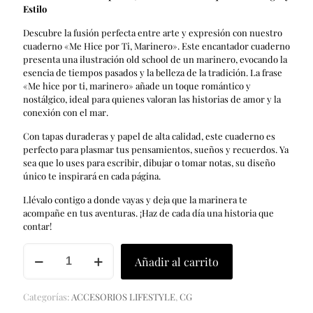
Estilo
Descubre la fusión perfecta entre arte y expresión con nuestro
cuaderno «Me Hice por Ti, Marinero». Este encantador cuaderno
presenta una ilustración old school de un marinero, evocando la
esencia de tiempos pasados y la belleza de la tradición. La frase
«Me hice por ti, marinero» añade un toque romántico y
nostálgico, ideal para quienes valoran las historias de amor y la
conexión con el mar.
Con tapas duraderas y papel de alta calidad, este cuaderno es
perfecto para plasmar tus pensamientos, sueños y recuerdos. Ya
sea que lo uses para escribir, dibujar o tomar notas, su diseño
único te inspirará en cada página.
Llévalo contigo a donde vayas y deja que la marinera te
acompañe en tus aventuras. ¡Haz de cada día una historia que
contar!
MARINERO
Añadir al carrito
cantidad
Categorías:
ACCESORIOS LIFESTYLE
,
CG