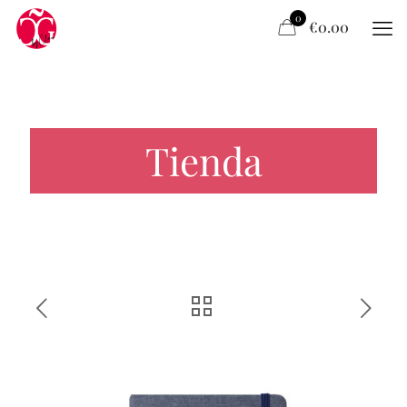
0
€0.00
Tienda