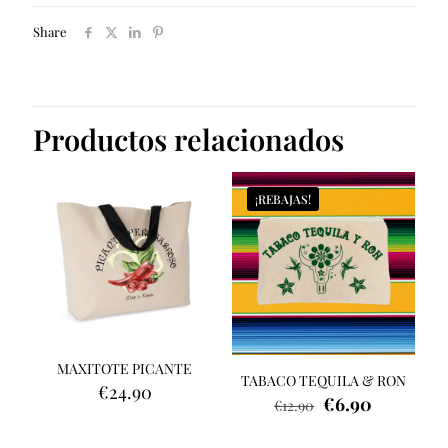
Share
Productos relacionados
¡REBAJAS!
MAXITOTE PICANTE
TABACO TEQUILA & RON
€
24.90
El
El
€
6.90
€
12.90
precio
precio
original
actual