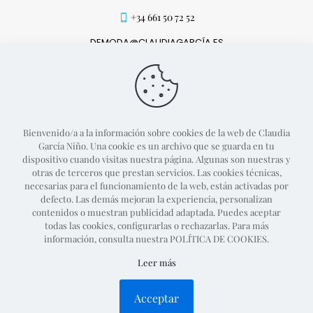
+34 661 50 72 52
DEMODA@CLAUDIAGARCÍA.ES
MÉTODOS DE PAGO
Bienvenido/a a la información sobre cookies de la web de Claudia
García Niño. Una cookie es un archivo que se guarda en tu
dispositivo cuando visitas nuestra página. Algunas son nuestras y
otras de terceros que prestan servicios. Las cookies técnicas,
necesarias para el funcionamiento de la web, están activadas por
defecto. Las demás mejoran la experiencia, personalizan
contenidos o muestran publicidad adaptada. Puedes aceptar
todas las cookies, configurarlas o rechazarlas. Para más
información, consulta nuestra POLÍTICA DE COOKIES.
Proyecto web desarrollado por
Guille Campillo
Leer más
Política de devolución
Condiciones generales
Política de privacidad
Política de cookies
Acceptar