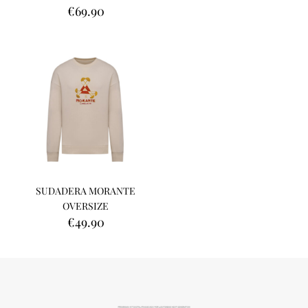
original
actual
€
69.90
era:
es:
€19.90.
€9.90.
SUDADERA MORANTE
OVERSIZE
€
49.90