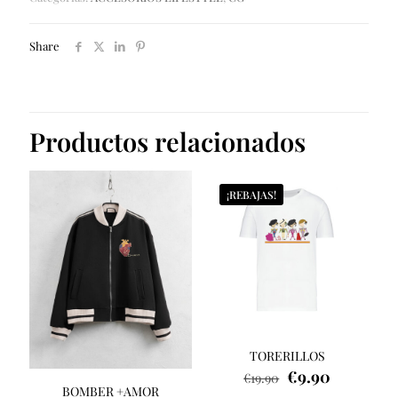
Share
Productos relacionados
¡REBAJAS!
TORERILLOS
El
El
€
9.90
€
19.90
precio
precio
BOMBER +AMOR