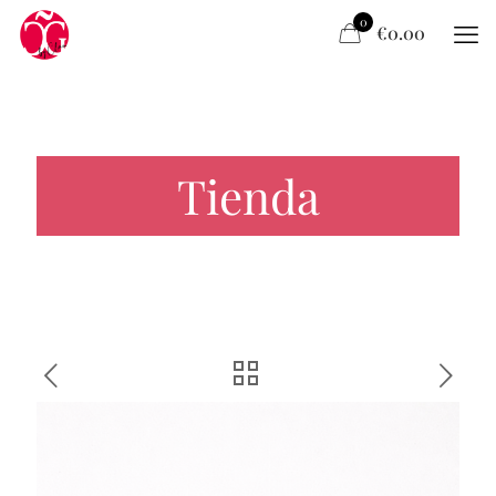
0
€0.00
Tienda