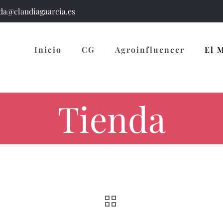
a@claudiagaarcia.es
Inicio
CG
Agroinfluencer
El 
Tienda