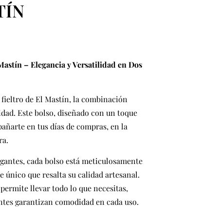
TÍN
cio
Mastín – Elegancia y Versatilidad en Dos
ual
.90.
fieltro de El Mastín, la combinación
lidad. Este bolso, diseñado con un toque
añarte en tus días de compras, en la
ra.
egantes, cada bolso está meticulosamente
 único que resalta su calidad artesanal.
 permite llevar todo lo que necesitas,
entes garantizan comodidad en cada uso.