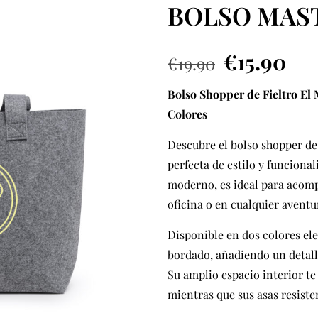
BOLSO MAS
El
El
€
15.90
€
19.90
precio
pre
Bolso Shopper de Fieltro El 
original
act
Colores
era:
es:
€19.90.
€15
Descubre el bolso shopper de 
perfecta de estilo y funciona
moderno, es ideal para acomp
oficina o en cualquier aventu
Disponible en dos colores el
bordado, añadiendo un detalle
Su amplio espacio interior te
mientras que sus asas resist