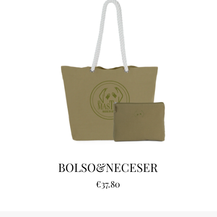
BOLSO&NECESER
€
37.80