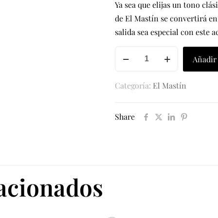
Ya sea que elijas un tono clá
de El Mastín se convertirá e
salida sea especial con este 
BOLSO
Añadir 
MASTÍN
cantidad
Categoría:
El Mastín
Share
lacionados