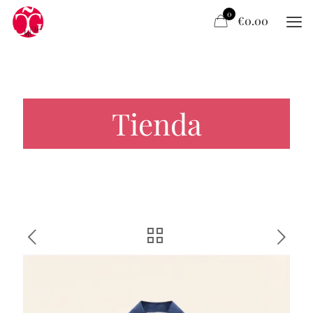
0
€0.00
Tienda